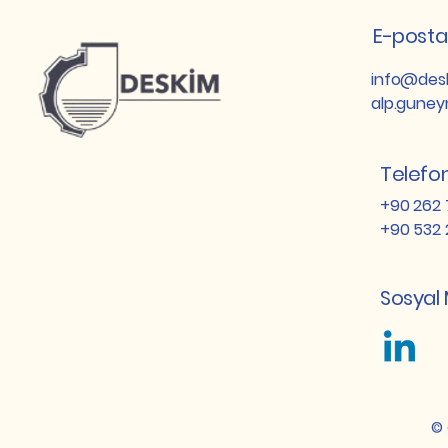
E-posta
info@desk
alp.gune
Telefo
+90 262 
+90 532 
Sosyal
© 