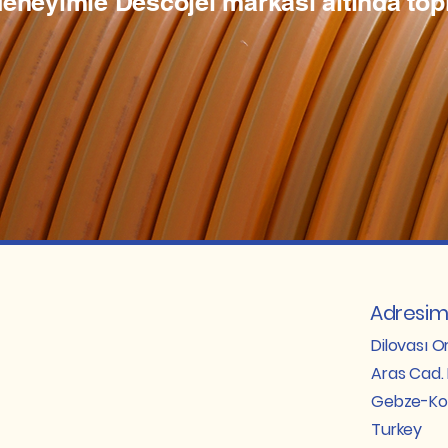
eneyimle Descojel markası altında top
Adresim
Dilovası O
Aras Cad. 
Gebze-Ko
Turkey