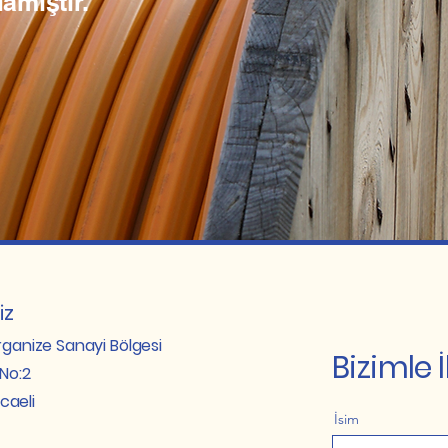
lamıştır.
iz
rganize Sanayi Bölgesi
Bizimle 
No:2
caeli
İsim