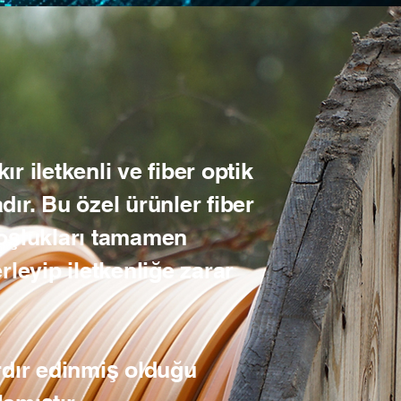
ır iletkenli ve fiber optik
ır. Bu özel ürünler fiber
boşlukları tamamen
rleyip iletkenliğe zarar
rdır edinmiş olduğu