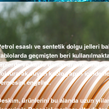
etrol esaslı ve sentetik dolgu jelleri bak
ablolarda geçmişten beri kullanılmaktad
üplerde ve kablo damar aralıklarında 
oldurarak suyun kablo yapısı içinde ile
ermesini engeller.
eskim, ürünlerini bu alanda uzun yılla