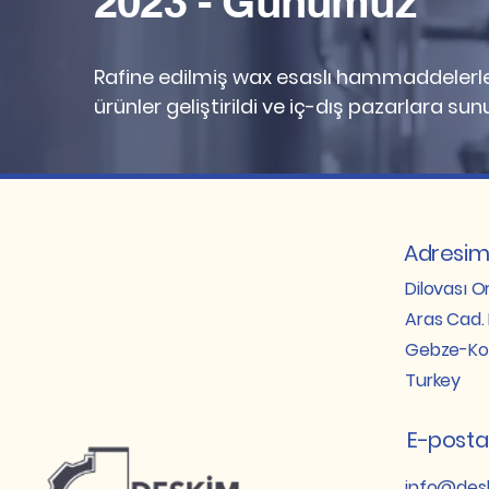
2023 - Günümüz
​Rafine edilmiş wax esaslı hammaddelerle 
ürünler geliştirildi ve iç-dış pazarlara sun
Adresim
Dilovası O
Aras Cad. 
Gebze-Ko
Turkey
E-posta
info@desk