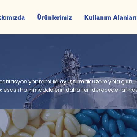
kkımızda
Ürünlerimiz
Kullanım Alanları
estilasyon yöntemi ile ayrıştırmak üzere yola çıktı.
ı wax esaslı hammaddelerin daha ileri derecede rafin