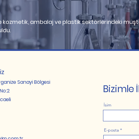
kozmetik, ambalaj ve plastik sektörlerindeki müşter
uldu.
iz
rganize Sanayi Bölgesi
Bizimle 
No:2
caeli
İsim
E-posta
im.com.tr