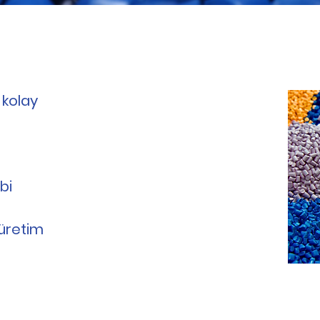
 kolay
bi
 üretim