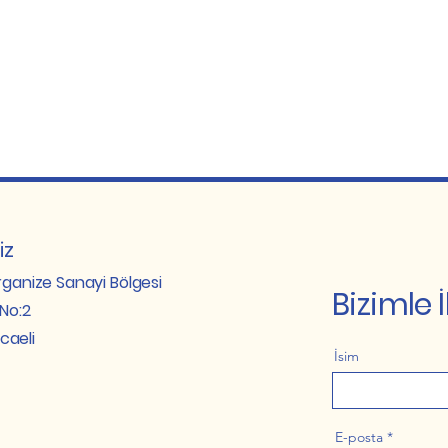
iz
rganize Sanayi Bölgesi
Bizimle 
No:2
caeli
İsim
E-posta